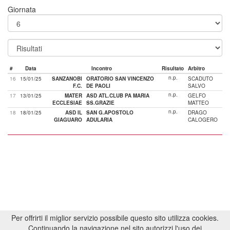
Giornata
#
Data
Incontro
Risultato
Arbitro
n.p.
16
15/01/25
SANZANOBI
ORATORIO SAN VINCENZO
SCADUTO
F.C.
DE PAOLI
SALVO
n.p.
17
13/01/25
MATER
ASD ATL.CLUB PA MARIA
GELFO
ECCLESIAE
SS.GRAZIE
MATTEO
n.p.
18
18/01/25
ASD IL
SAN G.APOSTOLO
DRAGO
GIAGUARO
ADULARIA
CALOGERO
Per offrirti il miglior servizio possibile questo sito utilizza cookies.
Continuando la navigazione nel sito autorizzi l'uso dei