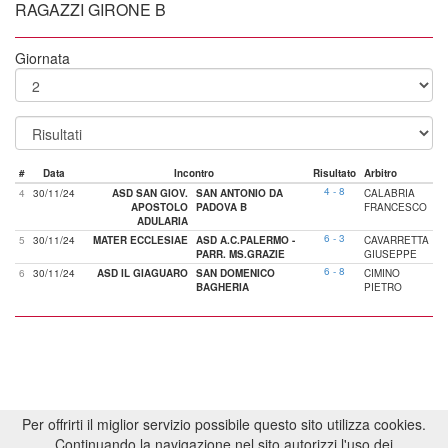
RAGAZZI GIRONE B
Giornata
#
Data
Incontro
Risultato
Arbitro
4 - 8
4
30/11/24
ASD SAN GIOV.
SAN ANTONIO DA
CALABRIA
APOSTOLO
PADOVA B
FRANCESCO
ADULARIA
6 - 3
5
30/11/24
MATER ECCLESIAE
ASD A.C.PALERMO -
CAVARRETTA
PARR. MS.GRAZIE
GIUSEPPE
6 - 8
6
30/11/24
ASD IL GIAGUARO
SAN DOMENICO
CIMINO
BAGHERIA
PIETRO
Per offrirti il miglior servizio possibile questo sito utilizza cookies.
Continuando la navigazione nel sito autorizzi l'uso dei